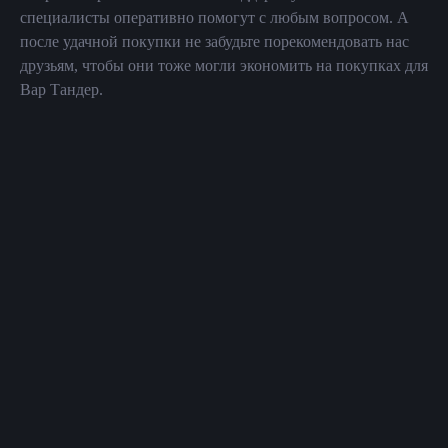
специалисты оперативно помогут с любым вопросом. А
после удачной покупки не забудьте порекомендовать нас
друзьям, чтобы они тоже могли экономить на покупках для
Вар Тандер.
Игровой магазин
©
2026
Пользовательское соглашение
Магазин War Thunder