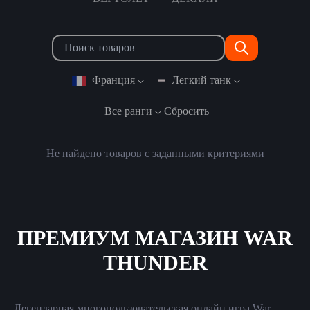
Франция
Легкий танк
Все ранги
Сбросить
Не найдено товаров с заданными критериями
ПРЕМИУМ МАГАЗИН WAR
THUNDER
Легендарная многопользовательская онлайн игра War