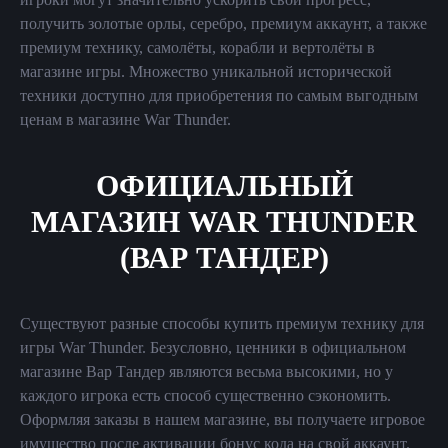
получить золотые орлы, серебро, премиум аккаунт, а также
премиум технику, самолёты, корабли и вертолёты в
магазине игры. Множество уникальной исторической
техники доступно для приобретения по самым выгодным
ценам в магазине War Thunder.
ОФИЦИАЛЬНЫЙ
МАГАЗИН WAR THUNDER
(ВАР ТАНДЕР)
Существуют разные способы купить премиум технику для
игры War Thunder. Безусловно, ценники в официальном
магазине Вар Тандер являются весьма высокими, но у
каждого игрока есть способ существенно сэкономить.
Оформляя заказы в нашем магазине, вы получаете игровое
имущество после активации бонус кода на свой аккаунт.