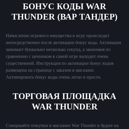
БОНУС КОДЫ WAR
THUNDER (ВАР ТАНДЕР)
Начисление игрового имущества в игру происходит
непосредственно после активации бонус кода. Активация
занимает буквально несколько секунд, а экономия по
сравнению с ценником в самой игре выходит очень
существенной. Инструкция по активации бонус кодов
размещена на странице с заказом в магазине.
Активировать бонус коды очень легко и просто.
ТОРГОВАЯ ПЛОЩАДКА
WAR THUNDER
Совершайте покупки в магазине War Thunder и будьте на