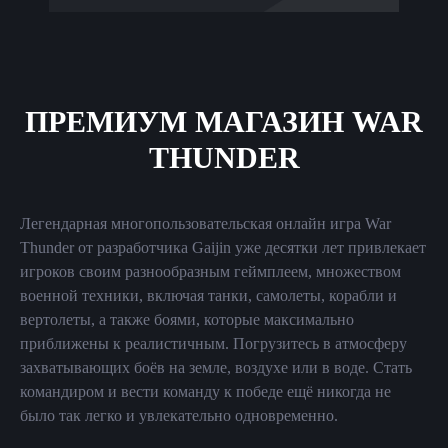
ПРЕМИУМ МАГАЗИН WAR
THUNDER
Легендарная многопользовательская онлайн игра War
Thunder от разработчика Gaijin уже десятки лет привлекает
игроков своим разнообразным геймплеем, множеством
военной техники, включая танки, самолеты, корабли и
вертолеты, а также боями, которые максимально
приближены к реалистичным. Погрузитесь в атмосферу
захватывающих боёв на земле, воздухе или в воде. Стать
командиром и вести команду к победе ещё никогда не
было так легко и увлекательно одновременно.