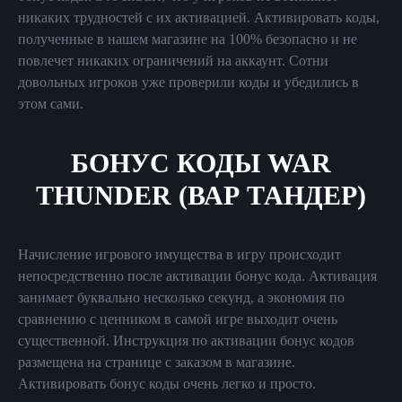
никаких трудностей с их активацией. Активировать коды,
полученные в нашем магазине на 100% безопасно и не
повлечет никаких ограничений на аккаунт. Сотни
довольных игроков уже проверили коды и убедились в
этом сами.
БОНУС КОДЫ WAR
THUNDER (ВАР ТАНДЕР)
Начисление игрового имущества в игру происходит
непосредственно после активации бонус кода. Активация
занимает буквально несколько секунд, а экономия по
сравнению с ценником в самой игре выходит очень
существенной. Инструкция по активации бонус кодов
размещена на странице с заказом в магазине.
Активировать бонус коды очень легко и просто.