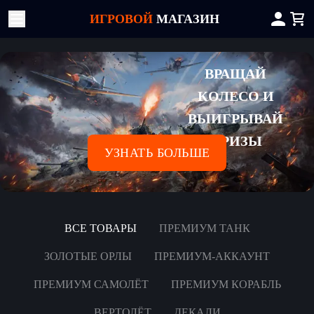
ИГРОВОЙ
МАГАЗИН
ВРАЩАЙ
КОЛЕСО И
ВЫИГРЫВАЙ
ПРИЗЫ
УЗНАТЬ БОЛЬШЕ
ВСЕ ТОВАРЫ
ПРЕМИУМ ТАНК
ЗОЛОТЫЕ ОРЛЫ
ПРЕМИУМ-АККАУНТ
ПРЕМИУМ САМОЛЁТ
ПРЕМИУМ КОРАБЛЬ
ВЕРТОЛЁТ
ДЕКАЛИ