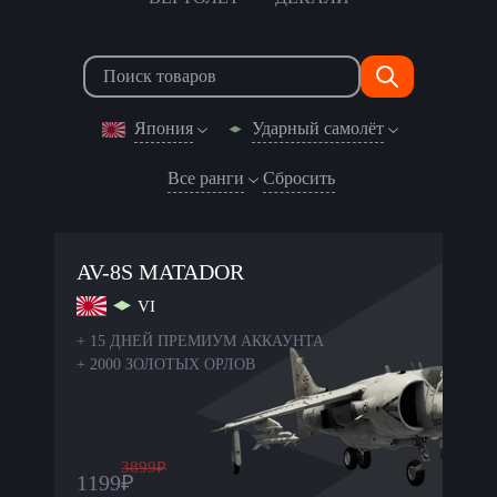
Япония
Ударный самолёт
Все ранги
Сбросить
AV-8S MATADOR
VI
+
15 ДНЕЙ ПРЕМИУМ АККАУНТА
+
2000 ЗОЛОТЫХ ОРЛОВ
3899
₽
1199
₽