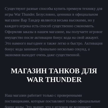
Существуют разные способы купить премиум технику для
игры War Thunder. Безусловно, ценники в официальном
магазине Вар Тандер являются весьма высокими, но у
каждого игрока есть способ существенно сэкономить.
Оформляя заказы в нашем магазине, вы получаете игровое
имущество после активации бонус кода на свой аккаунт.
Это намного выгоднее и также легко и быстро. Активация
бонус кода занимает буквально несколько секунд, а
экономия выходит очень даже существенной.
МАГАЗИН ТАНКОВ ДЛЯ
WAR THUNDER
Наш магазин работает только с проверенными
поставщиками, которые поставляют только официальные
бонус коды. Это значит, что у игроков не возникнет