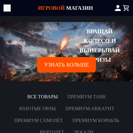
ИГРОВОЙ
МАГАЗИН
ВРАЩАЙ
КОЛЕСО И
ВЫИГРЫВАЙ
ПРИЗЫ
УЗНАТЬ БОЛЬШЕ
ВСЕ ТОВАРЫ
ПРЕМИУМ ТАНК
ЗОЛОТЫЕ ОРЛЫ
ПРЕМИУМ-АККАУНТ
ПРЕМИУМ САМОЛЁТ
ПРЕМИУМ КОРАБЛЬ
ВЕРТОЛЁТ
ДЕКАЛИ