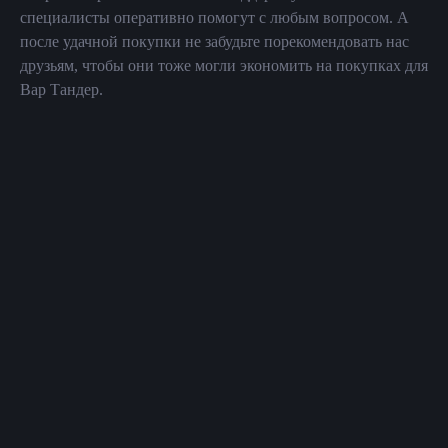
специалисты оперативно помогут с любым вопросом. А
после удачной покупки не забудьте порекомендовать нас
друзьям, чтобы они тоже могли экономить на покупках для
Вар Тандер.
Игровой магазин
©
2026
Пользовательское соглашение
Магазин War Thunder