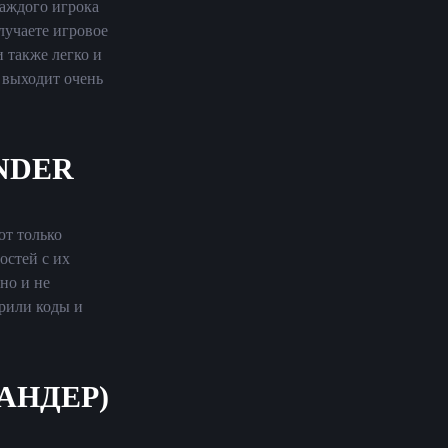
каждого игрока
лучаете игровое
 также легко и
 выходит очень
NDER
ют только
остей с их
но и не
рили коды и
АНДЕР)