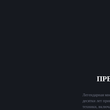
ПР
Легендарная мно
десятки лет пр
техники, включа