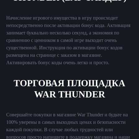
Начисление игрового имущества в игру происходит
непосредственно после активации бонус кода. Активация
занимает буквально несколько секунд, а экономия по
сравнению с ценником в самой игре выходит очень
существенной. Инструкция по активации бонус кодов
размещена на странице с заказом в магазине.
Активировать бонус коды очень легко и просто.
ТОРГОВАЯ ПЛОЩАДКА
WAR THUNDER
Совершайте покупки в магазине War Thunder и будьте на
100% уверены в самых выходных ценах и безопасности
каждой покупки. В случае любых трудностей или
вопросов просто напишите в поддержку магазина и наши